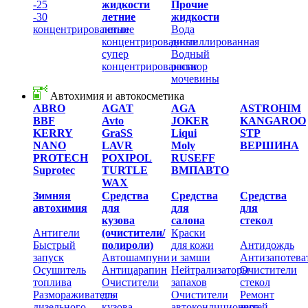
-25
жидкости
Прочие
-30
летние
жидкости
концентрированные
летние
Вода
концентрированные
дистиллированная
супер
Водный
концентрированные
раствор
мочевины
Автохимия и автокосметика
ABRO
AGAT
AGA
ASTROHIM
BВF
Avto
JOKER
KANGAROO
KERRY
GraSS
Liqui
STP
NANO
LAVR
Moly
ВЕРШИНА
PROTECH
POXIPOL
RUSEFF
Suprotec
TURTLE
ВМПАВТО
WAX
Зимняя
Средства
Средства
Средства
автохимия
для
для
для
кузова
салона
стекол
Антигели
(очистители/
Краски
Быстрый
полироли)
для кожи
Антидождь
запуск
Автошампуни
и замши
Антизапотева
Осушитель
Антицарапин
Нейтрализаторы
Очистители
топлива
Очистители
запахов
стекол
Размораживатель
для
Очистители
Ремонт
дизельного
кузова
автокондиционера
нитей