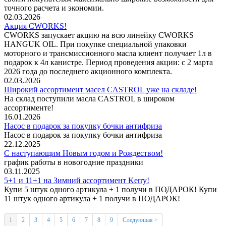
точного расчета и экономии.
02.03.2026
Акция CWORKS!
CWORKS запускает акцию на всю линейку CWORKS
HANGUK OIL. При покупке специальной упаковки
моторного и трансмиссионного масла клиент получает 1л в
подарок к 4л канистре. Период проведения акции: с 2 марта
2026 года до последнего акционного комплекта.
02.03.2026
Широкий ассортимент масел CASTROL уже на складе!
На склад поступили масла CASTROL в широком
ассортименте!
16.01.2026
Насос в подарок за покупку бочки антифриза
Насос в подарок за покупку бочки антифриза
22.12.2025
С наступающим Новым годом и Рождеством!
график работы в новогодние праздники
03.11.2025
5+1 и 11+1 на Зимний ассортимент Kerry!
Купи 5 штук одного артикула + 1 получи в ПОДАРОК! Купи
11 штук одного артикула + 1 получи в ПОДАРОК!
1
2
3
4
5
6
7
8
9
Следующая >