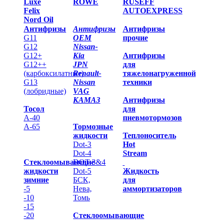
Luxe
ROWE
RUSEFF
Felix
AUTOEXPRESS
Nord Oil
Антифризы
Антифризы
Антифризы
G11
OEM
прочие
G12
Nissan-
G12+
Kia
Антифризы
G12++
JPN
для
(карбоксилатные)
Renault-
тяжелонагруженной
G13
Nissan
техники
(лобридные)
VAG
КАМАЗ
Антифризы
Тосол
для
А-40
пневмотормозов
А-65
Тормозные
жидкости
Теплоноситель
Dot-3
Hot
Dot-4
Stream
Стеклоомывающие
DOT-3&4
жидкости
Dot-5
Жидкость
зимние
БСК,
для
-5
Нева,
аммортизаторов
-10
Томь
-15
-20
Стеклоомывающие