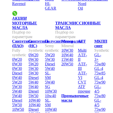
Ravenol
HI-
Nord
GEAR
Oil
АКЦИИ
МОТОРНЫЕ
ТРАНСМИССИОННЫЕ
МАСЛА
МАСЛА
Подбор по
Подбор по
параметрам
параметрам
Синтетика
Синтетика
Полусинтетика
Минералка
ATF
МКПП
(ПАО)
(НС)
Sеmy
Mineral
синт
Fully
Synthetic
synthetic
10W30
Multi
Synthetic
synthetic
0W20
5W20
10W40
АTF-
GL-
0W20
0W30
5W30
15W40
II
3+
0W30
5W20
Diesel
20W50
АTF-
75w80
0W30
5W30
5W40
III
GL-4
Diesel
5W30
SL,
АTF-
75w85
0W40
Diesel
SM
VI
GL-4
5W20
5W40
5W40
CVT
75w90
5W30
5W40
SG
ATF
GL-
5W40
Diesel
10W30
прочие
4/5
5W40
5W50
10w40
Промывочные
75w80
Diesel
10W40
SL,
масла
GL-
5W50
10W40
SM
4/5
10W50
Diesel
10W40
75w90