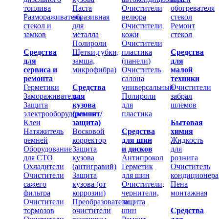
топлива
Паста
Очистители
обогревателя
Размораживатель
абразивная
велюра
стекол
стекол и
для
Очистители
Ремонт
замков
металла
кожи
стекол
Полироли
Очистители
Средства
Щетки,губки,
пластика
Средства
для
замша,
(панели)
для
сервиса и
микрофибра)
Очиститель
малой
ремонта
салона
техники
Герметики
Средства
универсальный
Очистители
Замораживатели
для
Полироли
забрал
Защита
кузова
для
шлемов
электрооборудования
(ремонт/
пластика
Клеи
защита)
Бытовая
Натяжитель
Восковой
Средства
химия
ремней
корректор
для шин
Жидкость
Оборудование
Защита
и дисков
для
для СТО
кузова
Антипрокол
розжига
Охладители
(антигравий)
Герметик
Очиститель
Очистители
Защита
для шин
кондиционера
сажего
кузова (от
Очистители,
Пена
фильтра
коррозии)
чернители,
монтажная
Очистители
Преобразователи,
защита
тормозов
очистители
шин
Средства