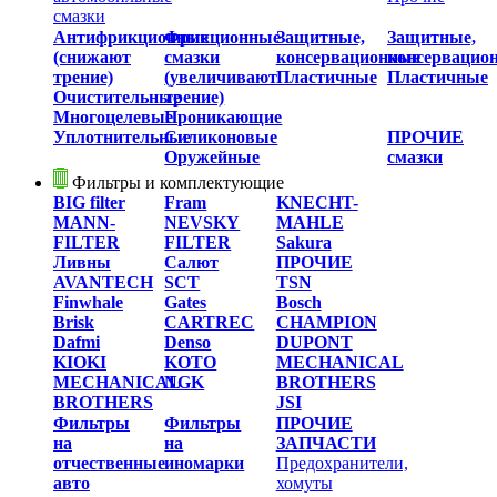
смазки
Антифрикционные
Фрикционные
Защитные,
Защитные,
(снижают
смазки
консервационные
консервацио
трение)
(увеличивают
Пластичные
Пластичные
Очистительные
трение)
Многоцелевые
Проникающие
Уплотнительные
Силиконовые
ПРОЧИЕ
Оружейные
смазки
Фильтры и комплектующие
BIG filter
Fram
KNECHT-
MANN-
NEVSKY
MAHLE
FILTER
FILTER
Sakura
Ливны
Салют
ПРОЧИЕ
AVANTECH
SCT
TSN
Finwhale
Gates
Bosch
Brisk
CARTREC
CHAMPION
Dafmi
Denso
DUPONT
KIOKI
KOTO
MECHANICAL
MECHANICAL
NGK
BROTHERS
BROTHERS
JSI
Фильтры
Фильтры
ПРОЧИЕ
на
на
ЗАПЧАСТИ
отчественные
иномарки
Предохранители,
авто
хомуты