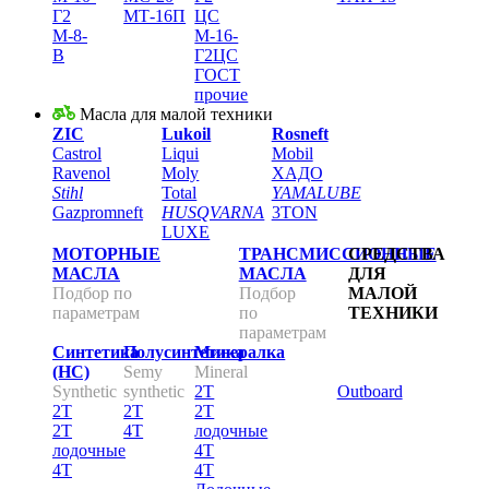
Г2
МТ-16П
ЦС
М-8-
М-16-
В
Г2ЦС
ГОСТ
прочие
Масла для малой техники
ZIC
Lukoil
Rosneft
Castrol
Liqui
Mobil
Ravenol
Moly
XАДО
Stihl
Total
YAMALUBE
Gazpromneft
HUSQVARNA
3TON
LUXE
МОТОРНЫЕ
ТРАНСМИССИОННЫЕ
СРЕДСТВА
МАСЛА
МАСЛА
ДЛЯ
Подбор по
Подбор
МАЛОЙ
параметрам
по
ТЕХНИКИ
параметрам
Синтетика
Полусинтетика
Минералка
(НС)
Sеmy
Mineral
Synthetic
synthetic
2Т
Outboard
2Т
2Т
2Т
2Т
4Т
лодочные
лодочные
4Т
4Т
4Т