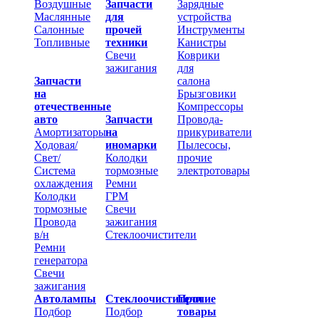
Воздушные
Запчасти
Зарядные
Маслянные
для
устройства
Салонные
прочей
Инструменты
Топливные
техники
Канистры
Свечи
Коврики
зажигания
для
Запчасти
салона
на
Брызговики
отечественные
Компрессоры
авто
Запчасти
Провода-
Амортизаторы
на
прикуриватели
Ходовая/
иномарки
Пылесосы,
Свет/
Колодки
прочие
Система
тормозные
электротовары
охлаждения
Ремни
Колодки
ГРМ
тормозные
Свечи
Провода
зажигания
в/н
Стеклоочистители
Ремни
генератора
Свечи
зажигания
Автолампы
Стеклоочистители
Прочие
Подбор
Подбор
товары