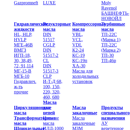
Gazpromneft
LUXE
Moly
Ravenol
БАШНЕФТЬ-
НОВОЙЛ
Гидравлические
Редукторные
Компрессорные
Турбинные
жидкости
масла
масла
масла
HL, HLP,
DIN
VBL,
ТП-22С
HVLP
51517
VCL,
(Марка 1)
MГЕ-46В
CGLP
VDL
ТП-22С
ВМГЗ
DIN
К2-24
(Марка 2)
ИГП-18,
51517-2
КС-19
ТП-30
30, 38,49,
CL
КС-19п
ТП-46р
72, 91,114
DIN
ХА-30
МГ-15-В
51517-3
Масла для
МГБ-10
CLP
холодильных
Гидравлич.
И-Т-Д 68,
установок
ж-ть
100, 150,
прочие
220, 320,
460, 680
Масла
Циркуляционные
для
Масла
Продукты
масла
цепей
закалочные
специального
Трансформаторные
Цепные
Масла
назначения
масла
масла
закалочные
АУ
Шпиндельные
ИЛД-1000
МЗМ
веретенное