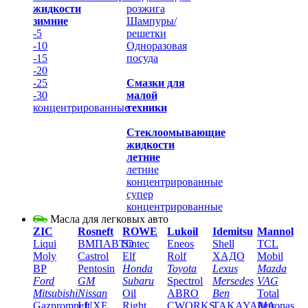
жидкости
розжига
зимние
Шампуры/
-5
решетки
-10
Одноразовая
-15
посуда
-20
-25
Смазки для
-30
малой
концентрированные
техники
Стеклоомывающие
жидкости
летние
летние
концентрированные
супер
концентрированные
Масла для легковых авто
ZIC
Rosneft
ROWE
Lukoil
Idemitsu
Mannol
Liqui
ВМПАВТО
Sintec
Eneos
Shell
TCL
Moly
Castrol
Elf
Rolf
XАДО
Mobil
BP
Pentosin
Honda
Toyota
Lexus
Mazda
Ford
GM
Subaru
Spectrol
Mersedes
VAG
Mitsubishi
Nissan
Oil
ABRO
Ben
Total
Gazpromneft
LUXE
Right
CWORKS
TAKAYAMA
Petronas