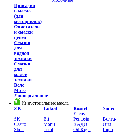
Лодочные
Присадки
в масло
(для
мотоциклов)
Очистители
и смазки
цепей
Смазки
для
водной
техники
Смазки
для
малой
техники
Вело
Мото
Универсальные
Индустриальные масла
ZIC
Lukoil
Rosneft
Sintec
Eneos
SК
Elf
Pentosin
Волга-
Castrol
Mobil
XАДО
Ойл
Shell
Total
Oil Right
Liqui