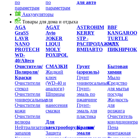
по
по
для авто
параметрам
параметрам
Аккумуляторы
Товары для дома и отдыха
AGA
AGAT
ASTROHIM
BВF
GraSS
Avto
KERRY
KANGAROO
LAVR
JOKER
STP -
TURTLE
NANO
LIQUI
РАСПРОДАЖА!!!
WAX
PROTECH
MOLY
ВМПАВТО
ПИКНИЧОК
WD-
POXIPOL
40/Alteco
Очистители/
СМАЗКИ
Грунт
Бытовая
Полироли/
Жидкий
(аэрозоль)
химия
Краски
ключ
Грунт
Мыло
Очистители
(WD-40 и
универсальный
Средство
стекол
аналоги)
Грунт-
для мытья
Очистители
Шприцы
эмаль по
посуды
универсальные
для
ржавчине
Жидкость
Очистители
нанесения
Грунт-
для
кожи
смазки
эмаль для
розжига
Очистители
пластика
Очиститель
велюра
Для
кондиционера
Нейтрализаторы
электрооборудования
Краски/
Пена
запахов
Защита
эмали
монтажная