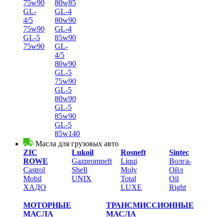
75w90
80w85
GL-
GL-4
4/5
80w90
75w90
GL-4
GL-5
85w90
75w90
GL-
4/5
80w90
GL-5
75w90
GL-5
80w90
GL-5
85w90
GL-5
85w140
Масла для грузовых авто
ZIC
Lukoil
Rosneft
Sintec
ROWE
Gazpromneft
Liqui
Волга-
Castrol
Shell
Moly
Ойл
Mobil
UNIX
Total
Oil
XАДО
LUXE
Right
МОТОРНЫЕ
ТРАНСМИССИОННЫЕ
МАСЛА
МАСЛА