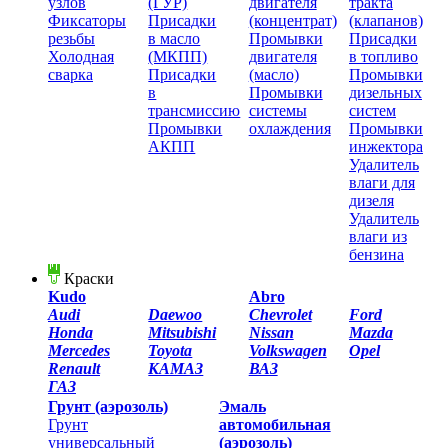
узлов
(ГУР)
двигателя
тракта
Фиксаторы
Присадки
(концентрат)
(клапанов)
резьбы
в масло
Промывки
Присадки
Холодная
(МКПП)
двигателя
в топливо
сварка
Присадки
(масло)
Промывки
в
Промывки
дизельных
трансмиссию
системы
систем
Промывки
охлаждения
Промывки
АКПП
инжектора
Удалитель
влаги для
дизеля
Удалитель
влаги из
бензина
Краски
Kudo
Abro
Audi
Daewoo
Chevrolet
Ford
Honda
Mitsubishi
Nissan
Mazda
Mercedes
Toyota
Volkswagen
Opel
Renault
КАМАЗ
ВАЗ
ГАЗ
Грунт (аэрозоль)
Эмаль
Грунт
автомобильная
универсальный
(аэрозоль)