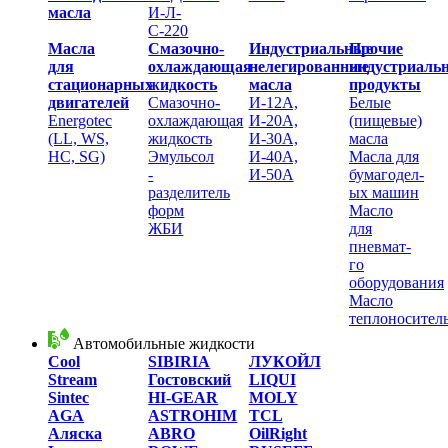
масла
И-Л-
С-220
Масла
Смазочно-
Индустриальные
Прочие
для
охлаждающая
нелегированные
индустриаль
стационарных
жидкость
масла
продукты
двигателей
Смазочно-
И-12А,
Белые
Energotec
охлаждающая
И-20А,
(пищевые)
(LL, WS,
жидкость
И-30А,
масла
HC, SG)
Эмульсол
И-40А,
Масла для
-
И-50А
бумагодел-
разделитель
ых машин
форм
Масло
ЖБИ
для
пневмат-
го
оборудования
Масло
теплоносител
Автомобильные жидкости
Cool
SIBIRIA
ЛУКОЙЛ
Stream
Гостовский
LIQUI
Sintec
HI-GEAR
MOLY
AGA
ASTROHIM
TCL
Аляска
ABRO
OilRight