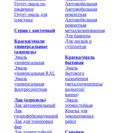
Грунт-эмаль по
Автомобильная
ржавчине
Автомобильная
Грунт-эмаль для
ремонтная
пластика
Автомобильная
ремонтная
Серия с кисточкой
металлизированная
Для бампера
Краски/эмали
Для дисков и
универсальные
суппортов
(аэрозоль)
Эмаль
Краска/эмаль
универсальная
бытовая
Эмаль
Эмаль
универсальная RAL
бытового
Эмаль
назначения
универсальная
(металлочерепица/
флоуресцентная
радиатор/
ванна)
Лак (аэрозоль)
Эмаль
Лак автомобильный
термостойкая
Лак
Краска для
гидрофобизирующий
декоративных
Лак для тонировки
работ
фар
Лак термостойкий
Смывки