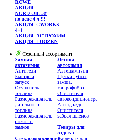
ROWE
АКЦИЯ
NORD OIL 5л
по цене 4 л !!!
АКЦИЯ_CWORKS
4+1
АКЦИЯ_АСТРОХИМ
АКЦИЯ_LOOZEN
Сезонный ассортимент
Зимняя
Летняя
автохимия
автохимия
Антигели
Автошампуни
Быстрый
Щетки,губки,
запуск
замша,
Осушитель
микрофибра
топлива
Очистители
Размораживатель
автокондиционера
дизельного
Антидождь
топлива
Очистители
Размораживатель
забрал шлемов
стекол и
замков
Товары для
отдыха
Стеклоомывающие
Жидкость для