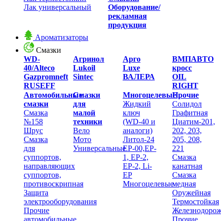
Лак универсальный
Оборудование/
рекламная
продукция
Ароматизаторы
Смазки
WD-
Агринол
Арго
ВМПАВТО
40/Alteco
Lukoil
Luxe
кросс
Gazpromneft
Sintec
ВАЛЕРА
OIL
RUSEFF
RIGHT
Автомобильные
Смазки
Многоцелевые
Прочие
смазки
для
Жидкий
Солидол
Смазка
малой
ключ
Графитная
№158
техники
(WD-40 и
Циатим-201,
Шрус
Вело
аналоги)
202, 203,
Смазка
Мото
Литол-24
205, 208,
для
Универсальные
EP-00,EP-
221
суппортов,
1, EP-2,
Смазка
направляющих
EP-2, Li-
канатная
суппортов,
EP
Смазка
противоскрипная
Многоцелевые
медная
Защита
Оружейная
электрооборудования
Термостойкая
Прочие
Железнодоро
автомобильные
Прочие