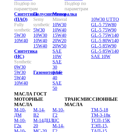
Подбор по
Подбор по
параметрам
параметрам
Синтетика
Полусинтетика
Минералка
(ПАО)
Sеmy
Mineral
10W30 UTTO
Fully
synthetic
10W30
GL-5 75W80
synthetic
5W30
10W40
GL-5 75W90
5W30
10W30
15W40
GL-5 75W140
10W40
10W40
20W20
GL-5 80W140
15W40
20W50
GL-5 85W90
Синтетика
SAE
GL-5 85W140
(НС)
10W
SAE 10W
Synthetic
SAE
0W30
30
5W30
Газомоторное
SAE
5W40
40
10W40
SAE
50
МАСЛА ГОСТ
МОТОРНЫЕ
ТРАНСМИССИОННЫЕ
МАСЛА
МАСЛА
М-10-
М-14-
М-10-
ТМ-5-18
ДМ
В2
Г2
ТМ-3-18к
М-10-
М-14ДЦЛ
ЦС
ТСП-15К
Г2к
20
М-14-
ТЭП-15,
М-10-
МС-20
Г2
ТАП-15