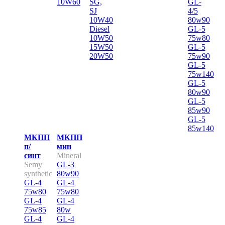
10W60
SG,
GL-
SJ
4/5
10W40
80w90
Diesel
GL-5
10W50
75w80
15W50
GL-5
20W50
75w90
GL-5
75w140
GL-5
80w90
GL-5
85w90
GL-5
85w140
МКПП
МКПП
п/
мин
синт
Mineral
Sеmy
GL-3
synthetic
80w90
GL-4
GL-4
75w80
75w80
GL-4
GL-4
75w85
80w
GL-4
GL-4