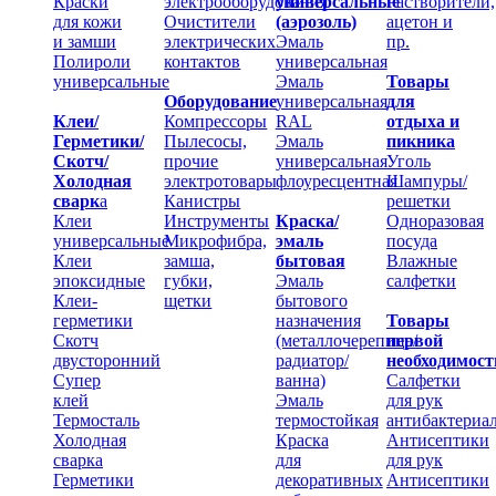
Краски
электрооборудования
универсальные
Растворители,
для кожи
Очистители
(аэрозоль)
ацетон и
и замши
электрических
Эмаль
пр.
Полироли
контактов
универсальная
универсальные
Эмаль
Товары
Оборудование
универсальная
для
Клеи/
Компрессоры
RAL
отдыха и
Герметики/
Пылесосы,
Эмаль
пикника
Скотч/
прочие
универсальная
Уголь
Холодная
электротовары
флоуресцентная
Шампуры/
сварк
а
Канистры
решетки
Клеи
Инструменты
Краска/
Одноразовая
универсальные
Микрофибра,
эмаль
посуда
Клеи
замша,
бытовая
Влажные
эпоксидные
губки,
Эмаль
салфетки
Клеи-
щетки
бытового
герметики
назначения
Товары
Скотч
(металлочерепица/
первой
двусторонний
радиатор/
необходимост
Супер
ванна)
Салфетки
клей
Эмаль
для рук
Термосталь
термостойкая
антибактериа
Холодная
Краска
Антисептики
сварка
для
для рук
Герметики
декоративных
Антисептики