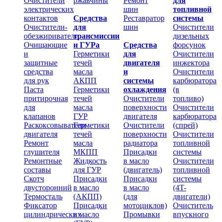
Очистители
ржавчины
Ремонт
для
электрических
шин
топливной
контактов
Средства
Реставратор
системы
Очистители-
для
шин
Очистители
обезжириватели
трансмиссии
дизельных
Очищающие
и ГУРа
Средства
форсунок
и
Герметики
для
Очистители
защитные
течей
двигателя
инжектора
средства
масла
и
Очистители
для рук
АКПП
системы
карбюратора
Паста
Герметики
охлаждения
(в
притирочная
течей
Очистители
топливо)
для
масла
поверхности
Очистители
клапанов
ГУР
двигателя
карбюратора
Раскоксовыватели
Герметики
Очистители
(спрей)
двигателя
течей
поверхности
Очистители
Ремонт
масла
радиатора
топливной
глушителя
МКПП
Присадки
системы
Ремонтные
Жидкость
в масло
Очистители
составы
для ГУР
(двигатель)
топливной
Скотч
Присадки
Присадки
системы
двусторонний
в масло
в масло
(4T-
Термосталь
(АКПП)
(для
двигатели)
Фиксатор
Присадки
мотоциклов)
Очиститель
цилиндрических
в масло
Промывки
впускного